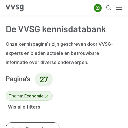
Overslaan
Account
Zoeken
Men
en
naar
De VVSG kennisdatabank
de
inhoud
gaan
Onze kennispagina's zijn geschreven door VVSG-
experts en bieden actuele en betrouwbare
informatie over diverse onderwerpen.
Pagina's
27
Thema:
Economie
Wis alle filters