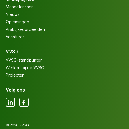
Mandatarissen
Nieuws
Opleidingen
Praktijkvoorbeelden
Vacatures
VVSG
VVSG-standpunten
Werken bij de VVSG
Projecten
Volg ons
LinkedIn
Facebook
© 2026 VVSG