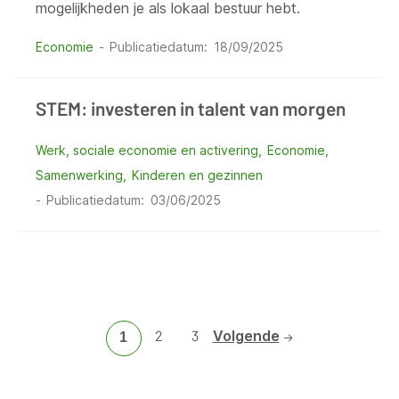
mogelijkheden je als lokaal bestuur hebt.
Economie
Publicatiedatum
18/09/2025
STEM: investeren in talent van morgen
Werk, sociale economie en activering
Economie
Samenwerking
Kinderen en gezinnen
Publicatiedatum
03/06/2025
Ga
2
Ga
3
Volgende
Huidige
1
naar
naar
pagina
pagina
pagina