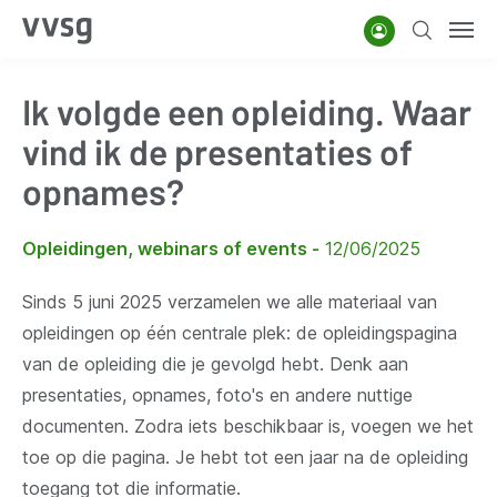
Overslaan
Account
Zoeken
Men
en
naar
Ik volgde een opleiding. Waar
de
inhoud
vind ik de presentaties of
gaan
opnames?
Opleidingen, webinars of events
12/06/2025
Sinds 5 juni 2025 verzamelen we alle materiaal van
opleidingen op één centrale plek: de opleidingspagina
van de opleiding die je gevolgd hebt. Denk aan
presentaties, opnames, foto's en andere nuttige
documenten. Zodra iets beschikbaar is, voegen we het
toe op die pagina. Je hebt tot een jaar na de opleiding
toegang tot die informatie.