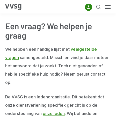
Overslaan
Account
Zoeken
Men
en
naar
Een vraag? We helpen je
de
inhoud
graag
gaan
We hebben een handige lijst met
veelgestelde
vragen
samengesteld. Misschien vind je daar meteen
het antwoord dat je zoekt. Toch niet gevonden of
heb je specifieke hulp nodig? Neem gerust contact
op.
De VVSG is een ledenorganisatie. Dit betekent dat
onze dienstverlening specifiek gericht is op de
ondersteuning van
onze leden
. Wij behandelen