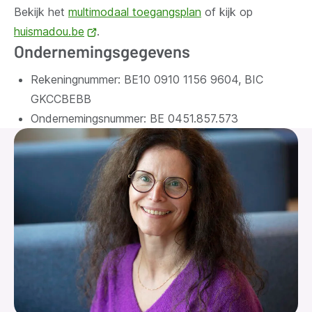
Bekijk het
multimodaal toegangsplan
of kijk op
huismadou.be
(opent
.
Ondernemingsgegevens
nieuw
venster)
Rekeningnummer: BE10 0910 1156 9604, BIC
GKCCBEBB
Ondernemingsnummer:
BE 0451.857.573