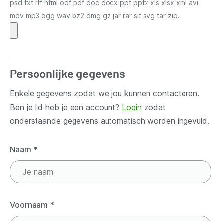
psd txt rtf html odf pdf doc docx ppt pptx xls xlsx xml avi
mov mp3 ogg wav bz2 dmg gz jar rar sit svg tar zip.
Persoonlijke gegevens
Enkele gegevens zodat we jou kunnen contacteren.
Ben je lid heb je een account?
Login
zodat
onderstaande gegevens automatisch worden ingevuld.
Naam
*
Voornaam
*