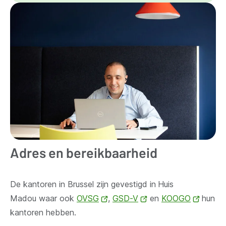
Adres en bereikbaarheid
De kantoren in Brussel zijn gevestigd in
Huis
Madou waar ook
OVSG
(opent
,
GSD-V
(opent
en
KOOGO
(opent
hun
kantoren hebben.
nieuw
nieuw
nieuw