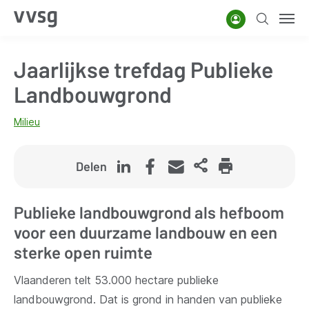
Overslaan
Account
Zoeken
Men
en
naar
Jaarlijkse trefdag Publieke
de
inhoud
Landbouwgrond
gaan
Milieu
Delen
Publieke landbouwgrond als hefboom
voor een duurzame landbouw en een
sterke open ruimte
Vlaanderen telt 53.000 hectare publieke
landbouwgrond. Dat is grond in handen van publieke