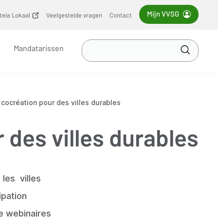
Mijn VVSG
iteia Lokaal
(opent
Veelgestelde vragen
Contact
nieuw
venster)
Zoek
Mandatarissen
in
Toepass
VVSG
a cocréation pour des villes durables
r des villes durables
les villes
ipation
e webinaires