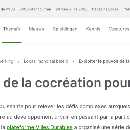
 de VVSG
VVSG-standpunten
Werken bij de VVSG
Magazine Lokaal
Pol
Thema's
Nieuws
Opleidingen
Kennis
Vacatures
erking
/
Lokaal mondiaal beleid
/
Exploiter le pouvoir de l
 de la cocréation pou
issante pour relever les défis complexes auxquels 
taire au développement urbain en passant par la partic
 la
plateforme Villes Durables
a organisé une série d