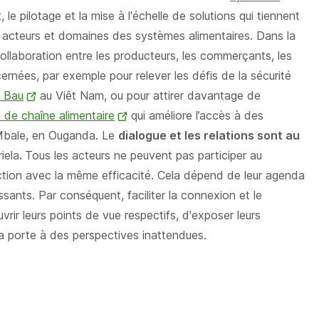
 le pilotage et la mise à l'échelle de solutions qui tiennent
 acteurs et domaines des systèmes alimentaires. Dans la
a collaboration entre les producteurs, les commerçants, les
ées, par exemple pour relever les défis de la sécurité
e Bau
(opent
au Viêt Nam, ou pour attirer davantage de
 de chaîne alimentaire
nieuw
(opent
qui améliore l’accès à des
e Mbale, en Ouganda. Le
venster)
dialogue et les relations sont au
nieuw
iela
.
Tous les acteurs ne peuvent pas participer au
venster)
action avec la même efficacité. Cela dépend de leur agenda
ssants. Par conséquent, faciliter la connexion et le
rir leurs points de vue respectifs, d'exposer leurs
la porte à des perspectives inattendues.