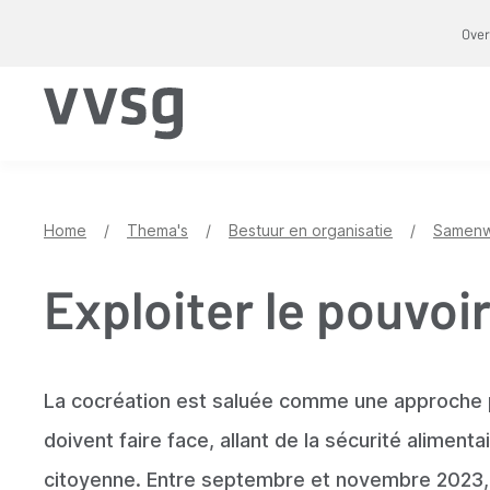
Overslaan
Over
en
naar
de
inhoud
gaan
Home
/
Thema's
/
Bestuur en organisatie
/
Samenw
Exploiter le pouvoir
La cocréation est saluée comme une approche pu
doivent faire face, allant de la sécurité alimen
citoyenne. Entre septembre et novembre 2023,