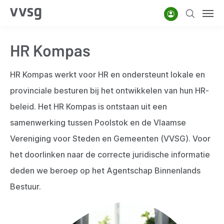
Overslaan
Account
Zoeken
Men
en
naar
HR Kompas
de
inhoud
HR Kompas werkt voor HR en ondersteunt lokale en
gaan
provinciale besturen bij het ontwikkelen van hun HR-
beleid.
Het HR Kompas is ontstaan uit een
samenwerking tussen Poolstok en de Vlaamse
Vereniging voor Steden en Gemeenten (VVSG). Voor
het doorlinken naar de correcte juridische informatie
deden we beroep op het Agentschap Binnenlands
Bestuur.