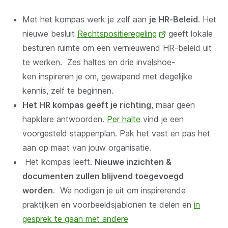
Met het kompas werk je zelf aan
je HR-Beleid
. Het
nieuwe besluit
Rechts­po­si­tie­re­ge­ling
(opent
geeft lokale
besturen ruimte om een vernieuwend HR-beleid uit
nieuw
te werken. Zes haltes en drie in­vals­hoe­
venster)
ken inspireren je om, gewapend met degelijke
kennis, zelf te beginnen.
Het HR kompas geeft je richting
, maar geen
hapklare antwoorden.
Per halte
vind je een
voorgesteld stappenplan. Pak het vast en pas het
aan op maat van jouw organisatie.
Het kompas leeft.
Nieuwe inzichten &
documenten zullen blijvend toegevoegd
worden
. We nodigen je uit om inspirerende
praktijken en voorbeeldsjablonen te delen en
in
gesprek te gaan met andere