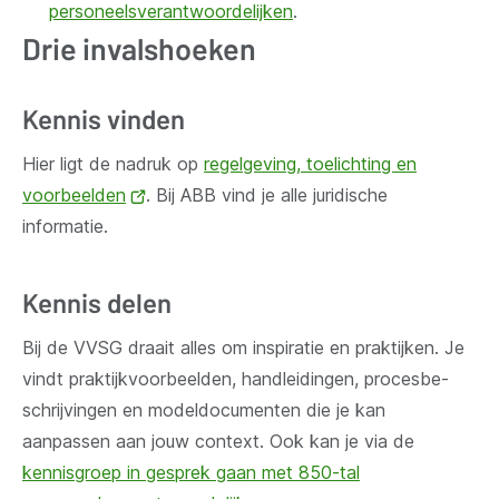
personeelsverantwoordelijken
.
Drie invalshoeken
Kennis vinden
Hier ligt de nadruk op
regelgeving, toelichting en
voorbeelden
(opent
. Bij ABB vind je alle juridische
informatie.
nieuw
venster)
Kennis delen
Bij de VVSG draait alles om inspiratie en prak­tijken. Je
vindt prak­tijk­voor­beel­den, hand­lei­din­gen, pro­ces­be­
schrij­vin­gen en mo­del­do­cu­men­ten die je kan
aanpassen aan jouw context. Ook kan je via de
kennisgroep in gesprek gaan met 850-tal