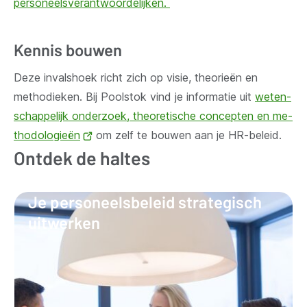
personeelsverantwoordelijken.
Kennis bouwen
Deze invalshoek richt zich op visie, theorieën en
methodieken. Bij Poolstok vind je informatie uit
we­ten­
schap­pe­lijk onderzoek, the­o­re­ti­sche concepten en me­
tho­do­lo­gie­ën
(opent
om zelf te bouwen aan je HR-beleid.
Ontdek de haltes
nieuw
venster)
Je personeelsbeleid strategisch
uitwerken