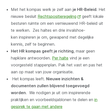
Met het kompas werk je zelf aan
je HR-Beleid
. Het
nieuwe besluit
Rechts­po­si­tie­re­ge­ling
(opent
geeft lokale
besturen ruimte om een vernieuwend HR-beleid uit
nieuw
te werken. Zes haltes en drie in­vals­hoe­
venster)
ken inspireren je om, gewapend met degelijke
kennis, zelf te beginnen.
Het HR kompas geeft je richting
, maar geen
hapklare antwoorden.
Per halte
vind je een
voorgesteld stappenplan. Pak het vast en pas het
aan op maat van jouw organisatie.
Het kompas leeft.
Nieuwe inzichten &
documenten zullen blijvend toegevoegd
worden
. We nodigen je uit om inspirerende
praktijken en voorbeeldsjablonen te delen en
in
gesprek te gaan met andere