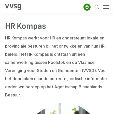
Overslaan
Account
Zoeken
Men
en
naar
HR Kompas
de
inhoud
HR Kompas werkt voor HR en ondersteunt lokale en
gaan
provinciale besturen bij het ontwikkelen van hun HR-
beleid.
Het HR Kompas is ontstaan uit een
samenwerking tussen Poolstok en de Vlaamse
Vereniging voor Steden en Gemeenten (VVSG). Voor
het doorlinken naar de correcte juridische informatie
deden we beroep op het Agentschap Binnenlands
Bestuur.