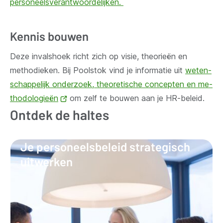
personeelsverantwoordelijken.
Kennis bouwen
Deze invalshoek richt zich op visie, theorieën en
methodieken. Bij Poolstok vind je informatie uit
we­ten­
schap­pe­lijk onderzoek, the­o­re­ti­sche concepten en me­
tho­do­lo­gie­ën
(opent
om zelf te bouwen aan je HR-beleid.
Ontdek de haltes
nieuw
venster)
Je personeelsbeleid strategisch
uitwerken