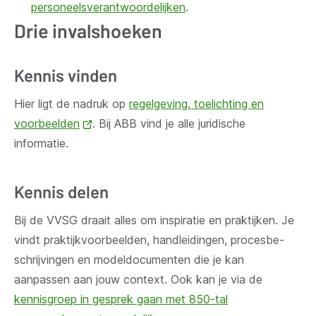
personeelsverantwoordelijken
.
Drie invalshoeken
Kennis vinden
Hier ligt de nadruk op
regelgeving, toelichting en
voorbeelden
(opent
. Bij ABB vind je alle juridische
informatie.
nieuw
venster)
Kennis delen
Bij de VVSG draait alles om inspiratie en prak­tijken. Je
vindt prak­tijk­voor­beel­den, hand­lei­din­gen, pro­ces­be­
schrij­vin­gen en mo­del­do­cu­men­ten die je kan
aanpassen aan jouw context. Ook kan je via de
kennisgroep in gesprek gaan met 850-tal