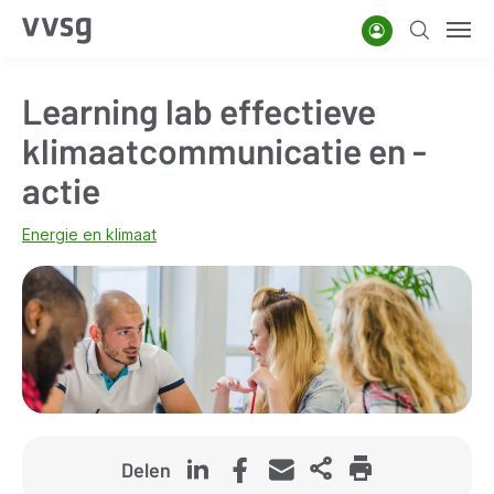
Overslaan
Account
Zoeken
Men
en
naar
Learning lab effectieve
de
inhoud
klimaatcommunicatie en -
gaan
actie
Energie en klimaat
Delen