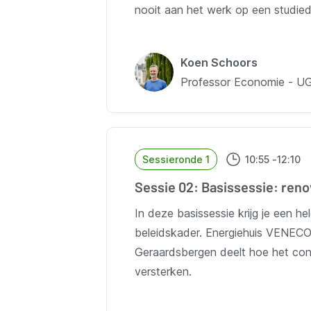
nooit aan het werk op een studied
Koen Schoors
Professor Economie - U
Sessieronde 1
10:55
-
12:10
Sessie 02: Basissessie: reno
In deze basissessie krijg je een h
beleidskader. Energiehuis VENECO 
Geraardsbergen deelt hoe het confo
versterken.