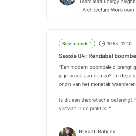
Team lead Energy neigh
- Architecture Workroom 
Sessieronde 1
10:55
-
12:10
Sessie 04: Rendabel boombe
"Een modern boombeleid brengt ge
je je broek aan bomen? In deze se
onzin van het monetair waarderen
Is dit een theoretische oefening? 
vertaalt in de praktijk. "
Brecht Rabijns