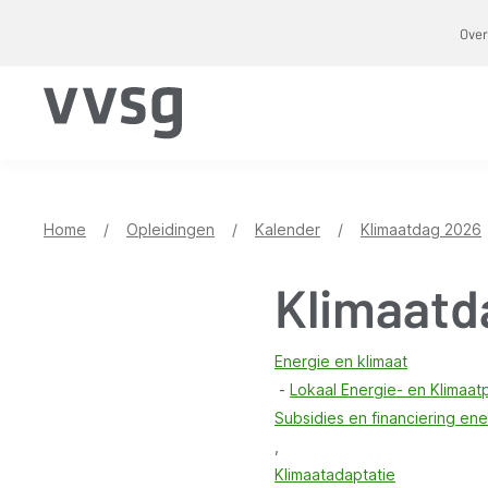
Overslaan
Over
en
naar
de
inhoud
gaan
Home
/
Opleidingen
/
Kalender
/
Klimaatdag 2026
Klimaatd
Energie en klimaat
Lokaal Energie- en Klimaat
Subsidies en financiering ene
Klimaatadaptatie