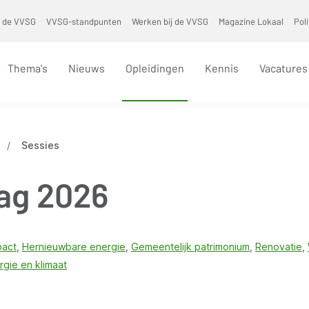
 de VVSG
VVSG-standpunten
Werken bij de VVSG
Magazine Lokaal
Pol
Thema's
Nieuws
Opleidingen
Kennis
Vacatures
/
Sessies
ag 2026
pact
Hernieuwbare energie
Gemeentelijk patrimonium
Renovatie
rgie en klimaat