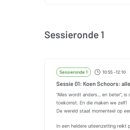
Sessieronde 1
Sessieronde 1
10:55
-
12:10
Sessie 01: Koen Schoors: al
“Alles wordt anders… en beter”, is
toekomst. En die maken we zelf!
De wereld staat momenteel op een
In een heldere uiteenzetting reik