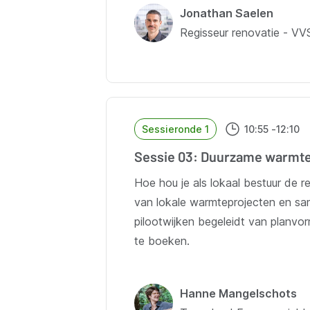
Jonathan Saelen
Regisseur renovatie - V
Sessieronde 1
10:55
-
12:10
Sessie 03: Duurzame warmte
Hoe hou je als lokaal bestuur de 
van lokale warmteprojecten en sam
pilootwijken begeleidt van planvor
te boeken.
Hanne Mangelschots