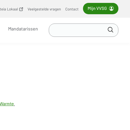
Mijn VVSG
iteia Lokaal
(opent
Veelgestelde vragen
Contact
nieuw
venster)
Zoek
Mandatarissen
in
Toepass
VVSG
Warmte