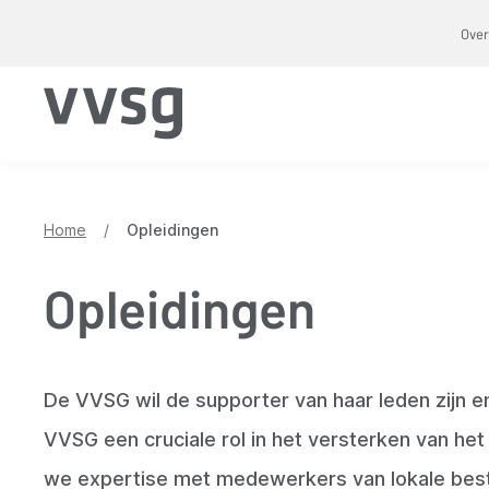
Overslaan
Over
en
naar
de
inhoud
gaan
Home
/
Opleidingen
Opleidingen
De VVSG wil de supporter van haar leden zijn e
VVSG een cruciale rol in het versterken van het
we expertise met medewerkers van lokale best