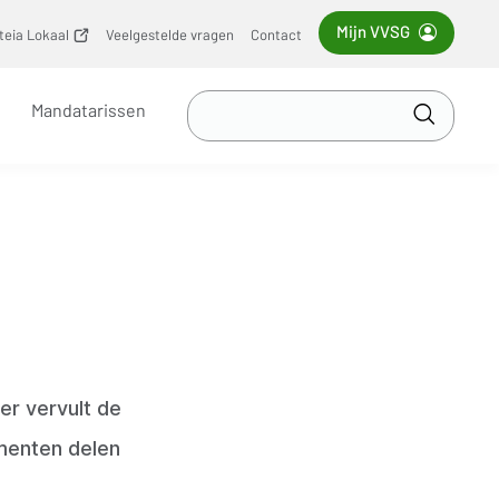
Mijn VVSG
iteia Lokaal
(opent
Veelgestelde vragen
Contact
nieuw
venster)
Zoek
Mandatarissen
in
Toepass
VVSG
er vervult de
ementen delen