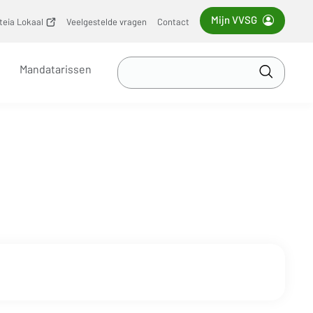
Mijn VVSG
iteia Lokaal
(opent
Veelgestelde vragen
Contact
nieuw
venster)
Zoek
Mandatarissen
in
Toepass
VVSG