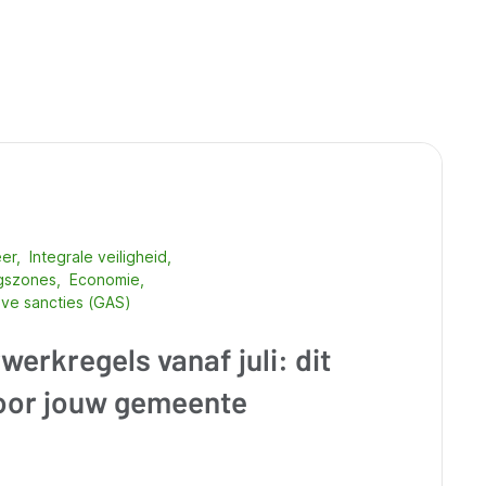
eer
Integrale veiligheid
ngszones
Economie
eve sancties (GAS)
erkregels vanaf juli: dit
voor jouw gemeente