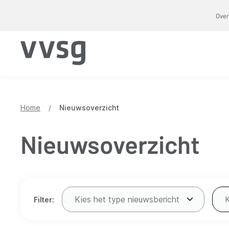
Overslaan
Over
en
naar
de
inhoud
gaan
Home
/
Nieuwsoverzicht
Nieuwsoverzicht
Verfijn
Kies het type nieuwsbericht
Filter:
resultaten