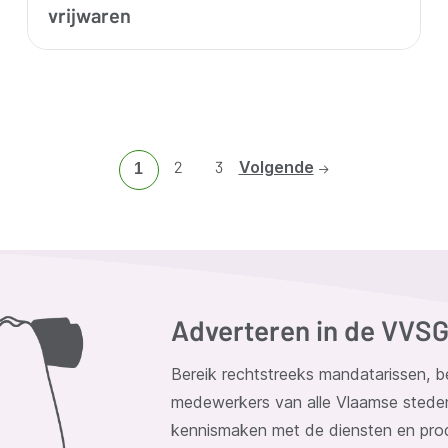
vrijwaren
Ga
2
Ga
3
Volgende
Huidige
1
naar
naar
pagina
pagina
pagina
2
3
Adverteren in de VVS
Bereik rechtstreeks mandatarissen,
medewerkers van alle Vlaamse stede
kennismaken met de diensten en prod