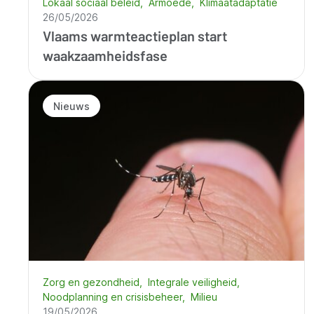
Lokaal sociaal beleid
Armoede
Klimaatadaptatie
26/05/2026
Vlaams warmteactieplan start
waakzaamheidsfase
Nieuws
Zorg en gezondheid
Integrale veiligheid
Noodplanning en crisisbeheer
Milieu
19/05/2026