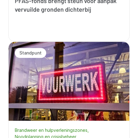
PFAS-fonds brengt steun voor aanpak
vervuilde gronden dichterbij
Standpunt
Brandweer en hulpverleningszones
Noodplanning en crisisbeheer