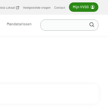
Mijn VVSG
iteia Lokaal
(opent
Veelgestelde vragen
Contact
nieuw
venster)
Zoek
Mandatarissen
in
Toepass
VVSG