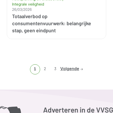
Integrale veiligheid
26/03/2026
Totaalverbod op
consumentenvuurwerk: belangrijke
stap, geen eindpunt
Ga
2
Ga
3
Volgende
Huidige
1
naar
naar
pagina
pagina
pagina
2
3
Adverteren in de VVS