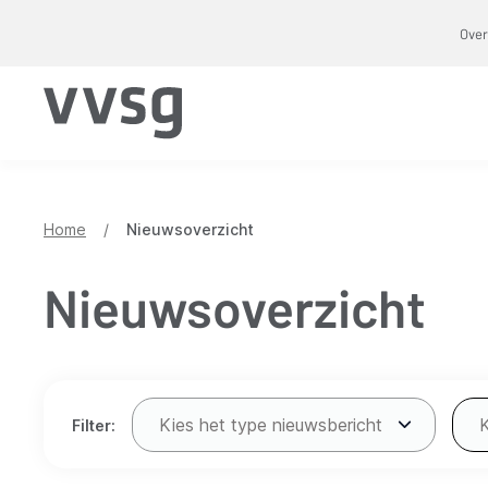
Overslaan
Over
en
naar
de
inhoud
gaan
Home
/
Nieuwsoverzicht
Nieuwsoverzicht
Verfijn
Kies het type nieuwsbericht
Filter:
resultaten