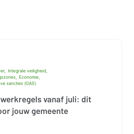
eer
Integrale veiligheid
ngszones
Economie
eve sancties (GAS)
erkregels vanaf juli: dit
voor jouw gemeente