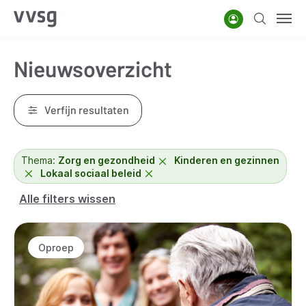
Overslaan
Account
Zoeken
Men
en
naar
Nieuwsoverzicht
de
inhoud
gaan
Verfijn resultaten
Thema:
Zorg en gezondheid
Kinderen en gezinnen
Lokaal sociaal beleid
Alle filters wissen
Resultaten
Oproep