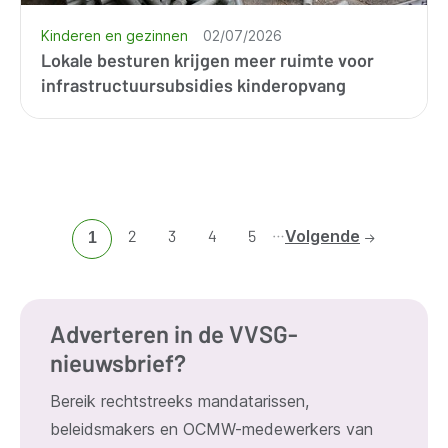
Kinderen en gezinnen
02/07/2026
Lokale besturen krijgen meer ruimte voor
infrastructuursubsidies kinderopvang
…
Ga
2
Ga
3
Ga
4
Ga
5
Volgende
Huidige
1
naar
naar
naar
naar
pagina
pagina
pagina
pagina
pagina
2
3
4
5
Adverteren in de VVSG-
nieuwsbrief?
Bereik rechtstreeks mandatarissen,
beleidsmakers en OCMW-medewerkers van