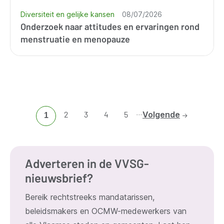
Diversiteit en gelijke kansen
08/07/2026
Onderzoek naar attitudes en ervaringen rond
menstruatie en menopauze
…
Ga
2
Ga
3
Ga
4
Ga
5
Volgende
Huidige
1
naar
naar
naar
naar
pagina
pagina
pagina
pagina
pagina
2
3
4
5
Adverteren in de VVSG-
nieuwsbrief?
Bereik rechtstreeks mandatarissen,
beleidsmakers en OCMW-medewerkers van