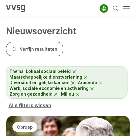
Overslaan
Account
Zoeken
Men
en
naar
Nieuwsoverzicht
de
inhoud
gaan
Verfijn resultaten
Thema:
Lokaal sociaal beleid
Maatschappelijke dienstverlening
Diversiteit en gelijke kansen
Armoede
Werk, sociale economie en activering
Zorg en gezondheid
Milieu
Alle filters wissen
Resultaten
Oproep