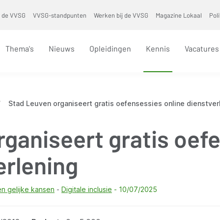
 de VVSG
VVSG-standpunten
Werken bij de VVSG
Magazine Lokaal
Pol
Thema's
Nieuws
Opleidingen
Kennis
Vacatures
/
Stad Leuven organiseert gratis oefensessies online dienstver
rganiseert gratis oef
erlening
 en gelijke kansen
Digitale inclusie
10/07/2025