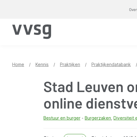
Overslaan
Over
en
naar
de
inhoud
gaan
Home
/
Kennis
/
Praktijken
/
Praktijkendatabank
Stad Leuven o
online dienstv
Bestuur en burger
Burgerzaken
Diversiteit