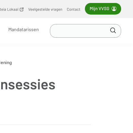
Mijn VVSG
iteia Lokaal
(opent
Veelgestelde vragen
Contact
nieuw
venster)
Zoek
Mandatarissen
in
Toepass
VVSG
lening
ensessies