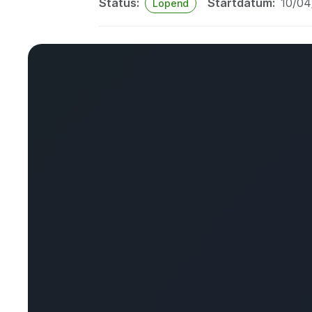
Status
Startdatum
10/04
Lopend