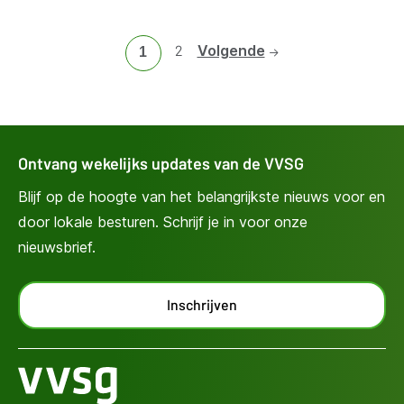
Ga
2
Volgende
Huidige
1
naar
pagina
pagina
2
Ontvang wekelijks updates van de VVSG
Blijf op de hoogte van het belangrijkste nieuws voor en
door lokale besturen. Schrijf je in voor onze
nieuwsbrief.
Inschrijven