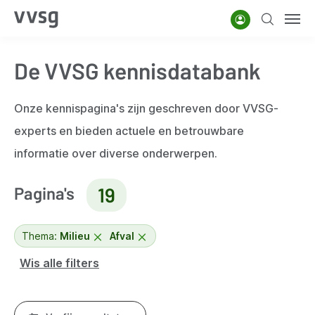
Overslaan
Account
Zoeken
Men
en
naar
De VVSG kennisdatabank
de
inhoud
gaan
Onze kennispagina's zijn geschreven door VVSG-
experts en bieden actuele en betrouwbare
informatie over diverse onderwerpen.
Pagina's
19
Thema:
Milieu
Afval
Wis alle filters