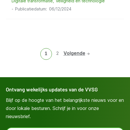
Digitale transformatie
Veiligheid en technologie
Publicatiedatum
06/12/2024
Ga
2
Volgende
Huidige
1
naar
pagina
pagina
2
Ontvang wekelijks updates van de VVSG
Blijf op de hoogte van het belangrijkste nieuws voor en
door lokale besturen. Schrijf je in voor onze
nieuwsbrief.