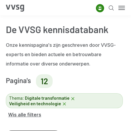
Overslaan
Account
Zoeken
Men
en
naar
De VVSG kennisdatabank
de
inhoud
gaan
Onze kennispagina's zijn geschreven door VVSG-
experts en bieden actuele en betrouwbare
informatie over diverse onderwerpen.
Pagina's
12
Thema:
Digitale transformatie
Veiligheid en technologie
Wis alle filters