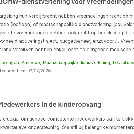
OCMW-dienstverlening voor vreemdelingen
argelang hun verblijfsrecht hebben vreemdelingen recht op m
ratie (leefloon) of maatschappelijke dienstverlening (equivale
lijvende vreemdelingen hebben ook recht op begeleiding d
oorbeeld activeringstraject, budgetbeheer, enzovoort). Vreemd
t land verblijven hebben enkel recht op dringende medische h
mdelingen
Armoede
Maatschappelijke dienstverlening
Lokaal soc
licatiedatum
02/07/2026
Medewerkers in de kinderopvang
is cruciaal om genoeg competente medewerkers aan te trekk
kwalitatieve ondersteuning. Sta stil bij belangrijke momenten: