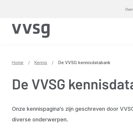
Overslaan
Over
en
naar
de
inhoud
gaan
Home
/
Kennis
/
De VVSG kennisdatabank
De VVSG kennisdat
Onze kennispagina's zijn geschreven door VVS
diverse onderwerpen.