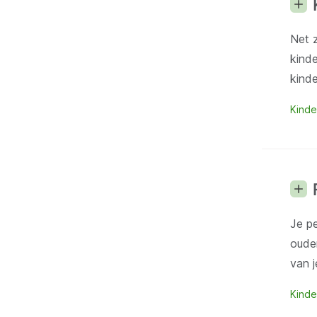
Net 
kind
kind
Kinde
Je p
ouder
van j
Kinde