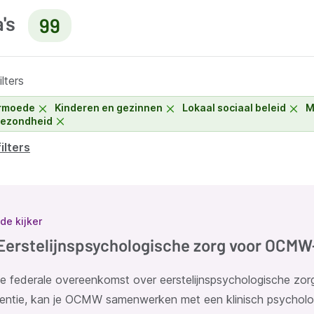
a's
99
lters
rmoede
Kinderen en gezinnen
Lokaal sociaal beleid
M
gezondheid
filters
ltaten
 de kijker
Eerstelijnspsychologische zorg voor OCMW
de federale overeenkomst over eerstelijnspsychologische zor
entie, kan je OCMW samenwerken met een klinisch psycholo