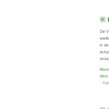
De V
werk
in d
actu
onze
Maats
Werk,
Pub