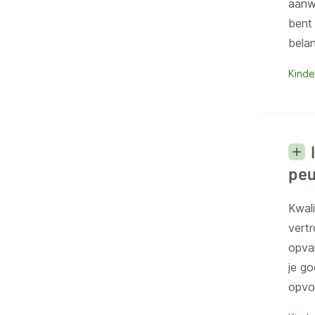
aanwe
bent
belan
Kinde
peu
Kwali
vert
opvan
je go
opvol