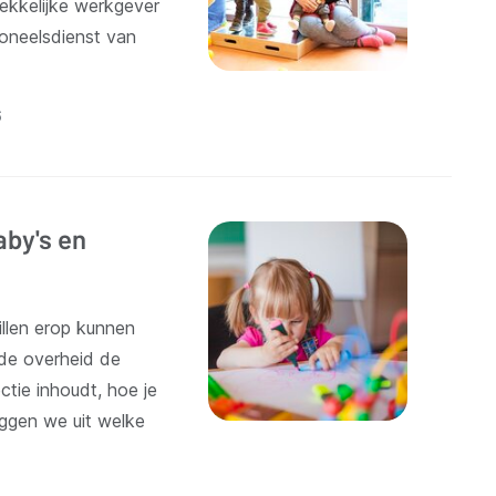
rekkelijke werkgever
soneelsdienst van
6
aby's en
willen erop kunnen
de overheid de
tie inhoudt, hoe je
eggen we uit welke