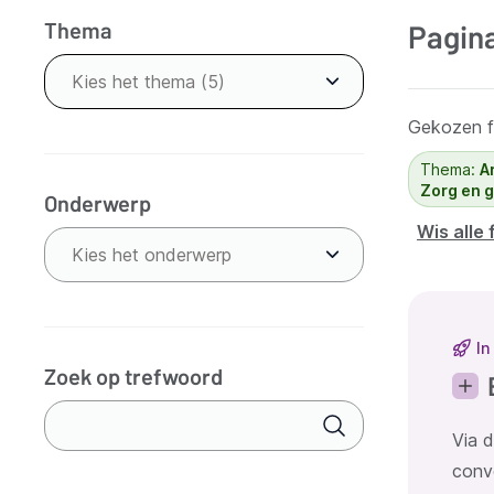
Thema
Pagin
Verfijn
resultaten
Kies het thema (5)
Gekozen fi
Thema:
A
Zorg en 
Onderwerp
Wis alle 
Kies het onderwerp
Resu
In
Zoek op trefwoord
Via 
conv