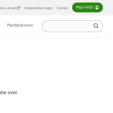
Mijn VVSG
iteia Lokaal
(opent
Veelgestelde vragen
Contact
nieuw
venster)
Zoek
Mandatarissen
in
Toepass
VVSG
tie over