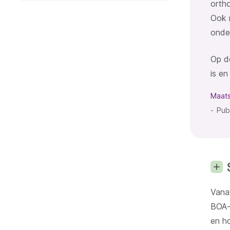
orth
Ook 
onder
Op d
is en
Maats
Pub
Vanaf
BOA-
en ho