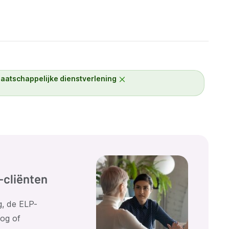
aatschappelijke dienstverlening
-cliënten
g, de ELP-
og of