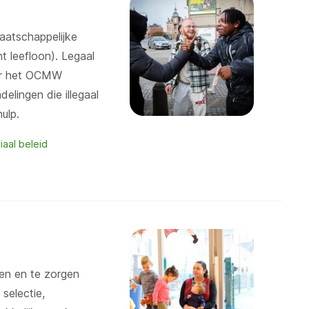
aatschappelijke
nt leefloon). Legaal
oor het OCMW
elingen die illegaal
ulp.
iaal beleid
en en te zorgen
 selectie,