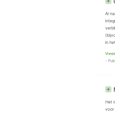
Al na
integ
verb
(bijv
in he
Vree
Pub
Het 
voor 