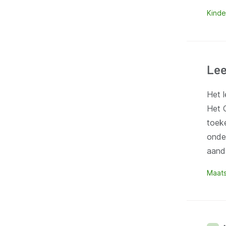
Kinde
Lee
Het 
Het 
toek
onder
aand
Maats