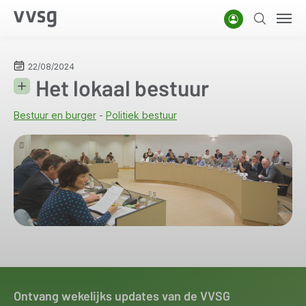
Overslaan
Account
Zoeken
Men
en
naar
de
22/08/2024
Het lokaal bestuur
inhoud
gaan
Bestuur en burger
Politiek bestuur
Ontvang wekelijks updates van de VVSG