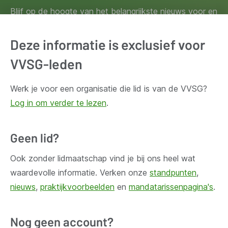
Blijf op de hoogte van het belangrijkste nieuws voor en
door lokale besturen. Schrijf je in voor onze
nieuwsbrief.
Deze informatie is exclusief voor
VVSG-leden
Inschrijven
Werk je voor een organisatie die lid is van de VVSG?
Log in om verder te lezen
.
Geen lid?
Huis Madou
Bischoffsheimlaan 1-8,
Ook zonder lidmaatschap vind je bij ons heel wat
1000 Brussel
waardevolle informatie. Verken onze
standpunten
,
nieuws
,
praktijkvoorbeelden
en
mandatarissenpagina's
.
Vragen?
Nog geen account?