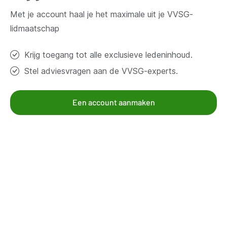
Contacteer ons
Met je account haal je het maximale uit je VVSG-
lidmaatschap
Thema's
Krijg toegang tot alle exclusieve ledeninhoud.
Bestuur en organisatie
Stel adviesvragen aan de VVSG-experts.
Klimaat en duurzaamheid
Omgeving
Samenleven en beleven
Een account aanmaken
Veiligheid
Werk en economie
Zorg, gezin en welzijn
Aanbod voor leden
Kennisgroepen
Kennispagina's
Mandatarissen
Nieuws