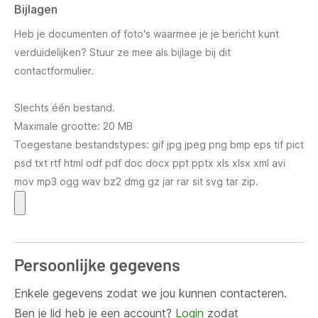
Bijlagen
Heb je documenten of foto's waarmee je je bericht kunt
verduidelijken? Stuur ze mee als bijlage bij dit
contactformulier.
Slechts één bestand.
Maximale grootte: 20 MB
Toegestane bestandstypes: gif jpg jpeg png bmp eps tif pict
psd txt rtf html odf pdf doc docx ppt pptx xls xlsx xml avi
mov mp3 ogg wav bz2 dmg gz jar rar sit svg tar zip.
Persoonlijke gegevens
Enkele gegevens zodat we jou kunnen contacteren.
Ben je lid heb je een account?
Login
zodat