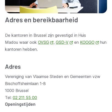
Adres en bereikbaarheid
De kantoren in Brussel zijn gevestigd in
Huis
Madou waar ook
OVSG
(opent
,
GSD-V
(opent
en
KOOGO
(opent
hun
kantoren hebben.
nieuw
nieuw
nieuw
venster)
venster)
venste
Adres
Vereniging van Vlaamse Steden en Gemeenten vzw
Bischoffsheimlaan 1-8
1000 Brussel
Tel:
02 211 55 00
Openingstijden