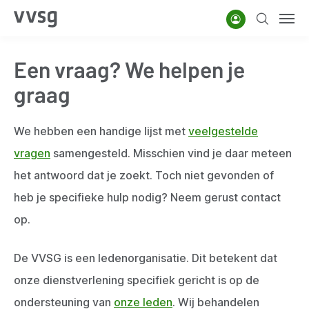
Overslaan
Account
Zoeken
Men
en
naar
Een vraag? We helpen je
de
inhoud
graag
gaan
We hebben een handige lijst met
veelgestelde
vragen
samengesteld. Misschien vind je daar meteen
het antwoord dat je zoekt. Toch niet gevonden of
heb je specifieke hulp nodig? Neem gerust contact
op.
De VVSG is een ledenorganisatie. Dit betekent dat
onze dienstverlening specifiek gericht is op de
ondersteuning van
onze leden
. Wij behandelen