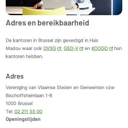
Adres en bereikbaarheid
De kantoren in Brussel zijn gevestigd in
Huis
Madou waar ook
OVSG
(opent
,
GSD-V
(opent
en
KOOGO
(opent
hun
kantoren hebben.
nieuw
nieuw
nieuw
venster)
venster)
venste
Adres
Vereniging van Vlaamse Steden en Gemeenten vzw
Bischoffsheimlaan 1-8
1000 Brussel
Tel:
02 211 55 00
Openingstijden