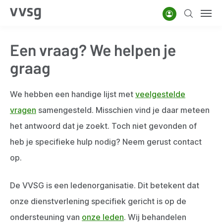
Overslaan
Account
Zoeken
Men
en
naar
Een vraag? We helpen je
de
inhoud
graag
gaan
We hebben een handige lijst met
veelgestelde
vragen
samengesteld. Misschien vind je daar meteen
het antwoord dat je zoekt. Toch niet gevonden of
heb je specifieke hulp nodig? Neem gerust contact
op.
De VVSG is een ledenorganisatie. Dit betekent dat
onze dienstverlening specifiek gericht is op de
ondersteuning van
onze leden
. Wij behandelen