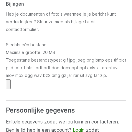
Bijlagen
Heb je documenten of foto's waarmee je je bericht kunt
verduidelijken? Stuur ze mee als bijlage bij dit
contactformulier.
Slechts één bestand.
Maximale grootte: 20 MB
Toegestane bestandstypes: gif jpg jpeg png bmp eps tif pict
psd txt rtf html odf pdf doc docx ppt pptx xls xlsx xml avi
mov mp3 ogg wav bz2 dmg gz jar rar sit svg tar zip.
Persoonlijke gegevens
Enkele gegevens zodat we jou kunnen contacteren.
Ben je lid heb je een account?
Login
zodat