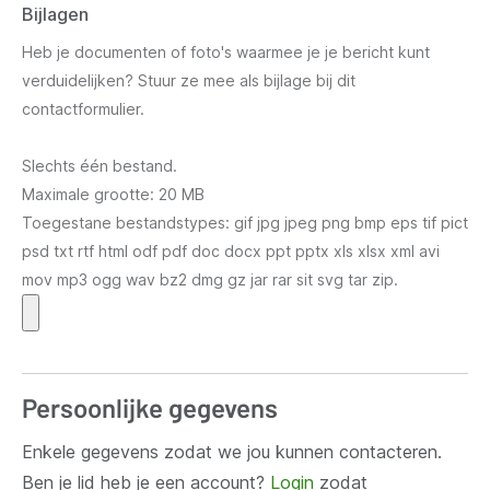
Bijlagen
Heb je documenten of foto's waarmee je je bericht kunt
verduidelijken? Stuur ze mee als bijlage bij dit
contactformulier.
Slechts één bestand.
Maximale grootte: 20 MB
Toegestane bestandstypes: gif jpg jpeg png bmp eps tif pict
psd txt rtf html odf pdf doc docx ppt pptx xls xlsx xml avi
mov mp3 ogg wav bz2 dmg gz jar rar sit svg tar zip.
Persoonlijke gegevens
Enkele gegevens zodat we jou kunnen contacteren.
Ben je lid heb je een account?
Login
zodat