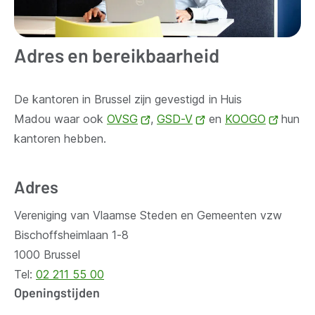
Adres en bereikbaarheid
De kantoren in Brussel zijn gevestigd in
Huis
Madou waar ook
OVSG
(opent
,
GSD-V
(opent
en
KOOGO
(opent
hun
kantoren hebben.
nieuw
nieuw
nieuw
venster)
venster)
venste
Adres
Vereniging van Vlaamse Steden en Gemeenten vzw
Bischoffsheimlaan 1-8
1000 Brussel
Tel:
02 211 55 00
Openingstijden