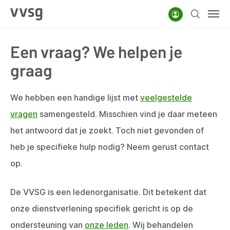
Overslaan
Account
Zoeken
Men
en
naar
Een vraag? We helpen je
de
inhoud
graag
gaan
We hebben een handige lijst met
veelgestelde
vragen
samengesteld. Misschien vind je daar meteen
het antwoord dat je zoekt. Toch niet gevonden of
heb je specifieke hulp nodig? Neem gerust contact
op.
De VVSG is een ledenorganisatie. Dit betekent dat
onze dienstverlening specifiek gericht is op de
ondersteuning van
onze leden
. Wij behandelen