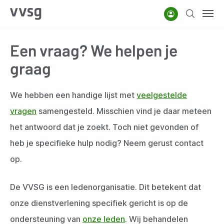
Overslaan
Account
Zoeken
Men
en
naar
Een vraag? We helpen je
de
inhoud
graag
gaan
We hebben een handige lijst met
veelgestelde
vragen
samengesteld. Misschien vind je daar meteen
het antwoord dat je zoekt. Toch niet gevonden of
heb je specifieke hulp nodig? Neem gerust contact
op.
De VVSG is een ledenorganisatie. Dit betekent dat
onze dienstverlening specifiek gericht is op de
ondersteuning van
onze leden
. Wij behandelen