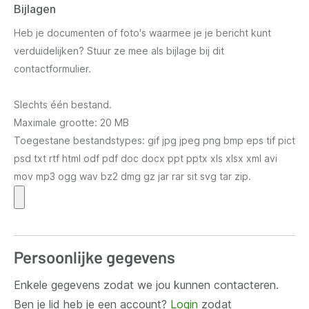
Bijlagen
Heb je documenten of foto's waarmee je je bericht kunt
verduidelijken? Stuur ze mee als bijlage bij dit
contactformulier.
Slechts één bestand.
Maximale grootte: 20 MB
Toegestane bestandstypes: gif jpg jpeg png bmp eps tif pict
psd txt rtf html odf pdf doc docx ppt pptx xls xlsx xml avi
mov mp3 ogg wav bz2 dmg gz jar rar sit svg tar zip.
Persoonlijke gegevens
Enkele gegevens zodat we jou kunnen contacteren.
Ben je lid heb je een account?
Login
zodat