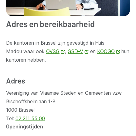
Adres en bereikbaarheid
De kantoren in Brussel zijn gevestigd in
Huis
Madou waar ook
OVSG
(opent
,
GSD-V
(opent
en
KOOGO
(opent
hun
kantoren hebben.
nieuw
nieuw
nieuw
venster)
venster)
venste
Adres
Vereniging van Vlaamse Steden en Gemeenten vzw
Bischoffsheimlaan 1-8
1000 Brussel
Tel:
02 211 55 00
Openingstijden