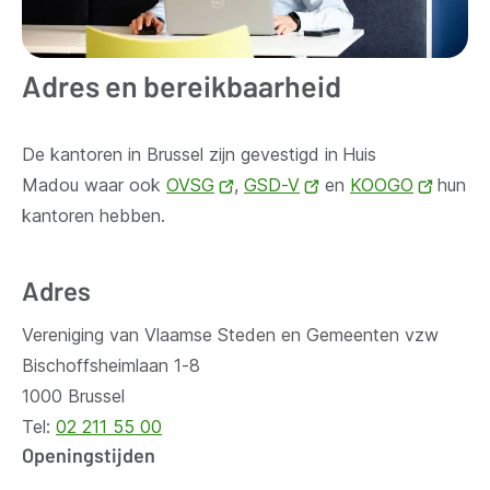
Adres en bereikbaarheid
De kantoren in Brussel zijn gevestigd in
Huis
Madou waar ook
OVSG
(opent
,
GSD-V
(opent
en
KOOGO
(opent
hun
kantoren hebben.
nieuw
nieuw
nieuw
venster)
venster)
venste
Adres
Vereniging van Vlaamse Steden en Gemeenten vzw
Bischoffsheimlaan 1-8
1000 Brussel
Tel:
02 211 55 00
Openingstijden