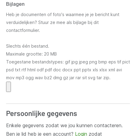
Bijlagen
Heb je documenten of foto's waarmee je je bericht kunt
verduidelijken? Stuur ze mee als bijlage bij dit
contactformulier.
Slechts één bestand.
Maximale grootte: 20 MB
Toegestane bestandstypes: gif jpg jpeg png bmp eps tif pict
psd txt rtf html odf pdf doc docx ppt pptx xls xlsx xml avi
mov mp3 ogg wav bz2 dmg gz jar rar sit svg tar zip.
Persoonlijke gegevens
Enkele gegevens zodat we jou kunnen contacteren.
Ben je lid heb je een account?
Login
zodat