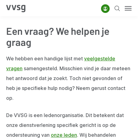
Overslaan
Account
Zoeken
Men
en
naar
Een vraag? We helpen je
de
inhoud
graag
gaan
We hebben een handige lijst met
veelgestelde
vragen
samengesteld. Misschien vind je daar meteen
het antwoord dat je zoekt. Toch niet gevonden of
heb je specifieke hulp nodig? Neem gerust contact
op.
De VVSG is een ledenorganisatie. Dit betekent dat
onze dienstverlening specifiek gericht is op de
ondersteuning van
onze leden
. Wij behandelen