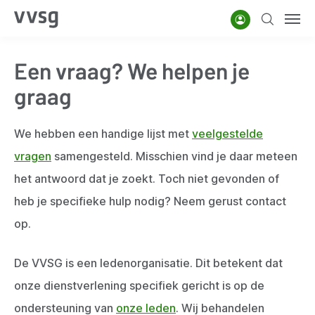
Overslaan
Account
Zoeken
Men
en
naar
Een vraag? We helpen je
de
inhoud
graag
gaan
We hebben een handige lijst met
veelgestelde
vragen
samengesteld. Misschien vind je daar meteen
het antwoord dat je zoekt. Toch niet gevonden of
heb je specifieke hulp nodig? Neem gerust contact
op.
De VVSG is een ledenorganisatie. Dit betekent dat
onze dienstverlening specifiek gericht is op de
ondersteuning van
onze leden
. Wij behandelen