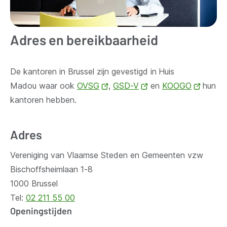
Adres en bereikbaarheid
De kantoren in Brussel zijn gevestigd in
Huis
Madou waar ook
OVSG
(opent
,
GSD-V
(opent
en
KOOGO
(opent
hun
kantoren hebben.
nieuw
nieuw
nieuw
venster)
venster)
venste
Adres
Vereniging van Vlaamse Steden en Gemeenten vzw
Bischoffsheimlaan 1-8
1000 Brussel
Tel:
02 211 55 00
Openingstijden