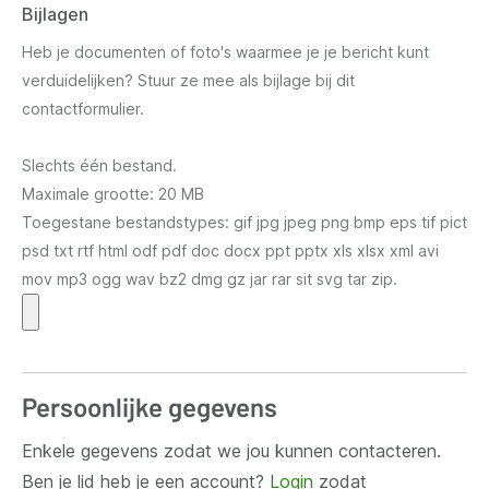
Bijlagen
Heb je documenten of foto's waarmee je je bericht kunt
verduidelijken? Stuur ze mee als bijlage bij dit
contactformulier.
Slechts één bestand.
Maximale grootte: 20 MB
Toegestane bestandstypes: gif jpg jpeg png bmp eps tif pict
psd txt rtf html odf pdf doc docx ppt pptx xls xlsx xml avi
mov mp3 ogg wav bz2 dmg gz jar rar sit svg tar zip.
Persoonlijke gegevens
Enkele gegevens zodat we jou kunnen contacteren.
Ben je lid heb je een account?
Login
zodat