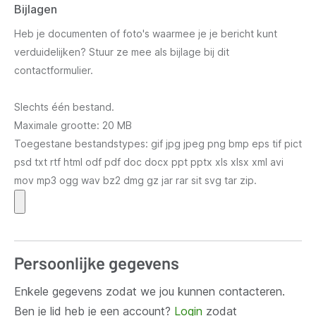
Bijlagen
Heb je documenten of foto's waarmee je je bericht kunt
verduidelijken? Stuur ze mee als bijlage bij dit
contactformulier.
Slechts één bestand.
Maximale grootte: 20 MB
Toegestane bestandstypes: gif jpg jpeg png bmp eps tif pict
psd txt rtf html odf pdf doc docx ppt pptx xls xlsx xml avi
mov mp3 ogg wav bz2 dmg gz jar rar sit svg tar zip.
Persoonlijke gegevens
Enkele gegevens zodat we jou kunnen contacteren.
Ben je lid heb je een account?
Login
zodat