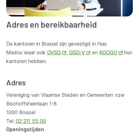
Adres en bereikbaarheid
De kantoren in Brussel zijn gevestigd in
Huis
Madou waar ook
OVSG
(opent
,
GSD-V
(opent
en
KOOGO
(opent
hun
kantoren hebben.
nieuw
nieuw
nieuw
venster)
venster)
venste
Adres
Vereniging van Vlaamse Steden en Gemeenten vzw
Bischoffsheimlaan 1-8
1000 Brussel
Tel:
02 211 55 00
Openingstijden