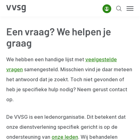
Overslaan
Account
Zoeken
Men
en
naar
Een vraag? We helpen je
de
inhoud
graag
gaan
We hebben een handige lijst met
veelgestelde
vragen
samengesteld. Misschien vind je daar meteen
het antwoord dat je zoekt. Toch niet gevonden of
heb je specifieke hulp nodig? Neem gerust contact
op.
De VVSG is een ledenorganisatie. Dit betekent dat
onze dienstverlening specifiek gericht is op de
ondersteuning van
onze leden
. Wij behandelen