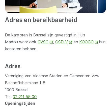
Adres en bereikbaarheid
De kantoren in Brussel zijn gevestigd in
Huis
Madou waar ook
OVSG
(opent
,
GSD-V
(opent
en
KOOGO
(opent
hun
kantoren hebben.
nieuw
nieuw
nieuw
venster)
venster)
venste
Adres
Vereniging van Vlaamse Steden en Gemeenten vzw
Bischoffsheimlaan 1-8
1000 Brussel
Tel:
02 211 55 00
Openingstijden