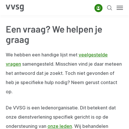
Overslaan
Account
Zoeken
Men
en
naar
Een vraag? We helpen je
de
inhoud
graag
gaan
We hebben een handige lijst met
veelgestelde
vragen
samengesteld. Misschien vind je daar meteen
het antwoord dat je zoekt. Toch niet gevonden of
heb je specifieke hulp nodig? Neem gerust contact
op.
De VVSG is een ledenorganisatie. Dit betekent dat
onze dienstverlening specifiek gericht is op de
ondersteuning van
onze leden
. Wij behandelen