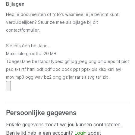
Bijlagen
Heb je documenten of foto's waarmee je je bericht kunt
verduidelijken? Stuur ze mee als bijlage bij dit
contactformulier.
Slechts één bestand.
Maximale grootte: 20 MB
Toegestane bestandstypes: gif jpg jpeg png bmp eps tif pict
psd txt rtf html odf pdf doc docx ppt pptx xls xlsx xml avi
mov mp3 ogg wav bz2 dmg gz jar rar sit svg tar zip.
Persoonlijke gegevens
Enkele gegevens zodat we jou kunnen contacteren.
Ben je lid heb je een account?
Login
zodat