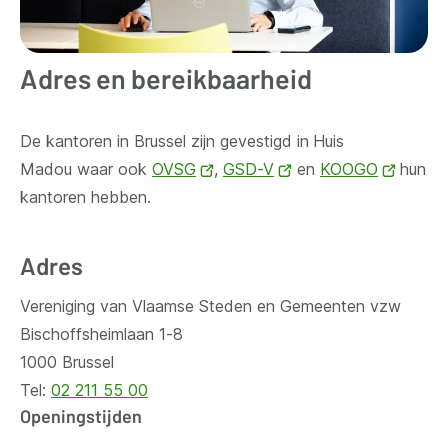
Adres en bereikbaarheid
De kantoren in Brussel zijn gevestigd in
Huis
Madou waar ook
OVSG
(opent
,
GSD-V
(opent
en
KOOGO
(opent
hun
kantoren hebben.
nieuw
nieuw
nieuw
venster)
venster)
venste
Adres
Vereniging van Vlaamse Steden en Gemeenten vzw
Bischoffsheimlaan 1-8
1000 Brussel
Tel:
02 211 55 00
Openingstijden