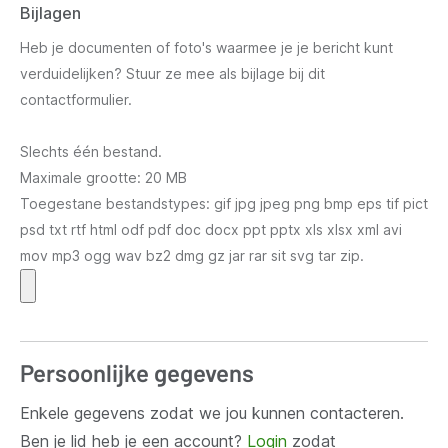
Bijlagen
Heb je documenten of foto's waarmee je je bericht kunt
verduidelijken? Stuur ze mee als bijlage bij dit
contactformulier.
Slechts één bestand.
Maximale grootte: 20 MB
Toegestane bestandstypes: gif jpg jpeg png bmp eps tif pict
psd txt rtf html odf pdf doc docx ppt pptx xls xlsx xml avi
mov mp3 ogg wav bz2 dmg gz jar rar sit svg tar zip.
Persoonlijke gegevens
Enkele gegevens zodat we jou kunnen contacteren.
Ben je lid heb je een account?
Login
zodat