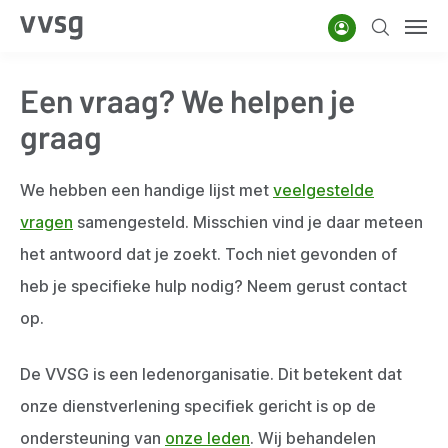
Overslaan
Account
Zoeken
Men
en
naar
Een vraag? We helpen je
de
inhoud
graag
gaan
We hebben een handige lijst met
veelgestelde
vragen
samengesteld. Misschien vind je daar meteen
het antwoord dat je zoekt. Toch niet gevonden of
heb je specifieke hulp nodig? Neem gerust contact
op.
De VVSG is een ledenorganisatie. Dit betekent dat
onze dienstverlening specifiek gericht is op de
ondersteuning van
onze leden
. Wij behandelen