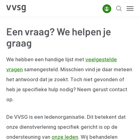
Overslaan
Account
Zoeken
Men
en
naar
Een vraag? We helpen je
de
inhoud
graag
gaan
We hebben een handige lijst met
veelgestelde
vragen
samengesteld. Misschien vind je daar meteen
het antwoord dat je zoekt. Toch niet gevonden of
heb je specifieke hulp nodig? Neem gerust contact
op.
De VVSG is een ledenorganisatie. Dit betekent dat
onze dienstverlening specifiek gericht is op de
ondersteuning van
onze leden
. Wij behandelen