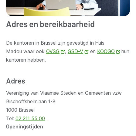
Adres en bereikbaarheid
De kantoren in Brussel zijn gevestigd in
Huis
Madou waar ook
OVSG
(opent
,
GSD-V
(opent
en
KOOGO
(opent
hun
kantoren hebben.
nieuw
nieuw
nieuw
venster)
venster)
venste
Adres
Vereniging van Vlaamse Steden en Gemeenten vzw
Bischoffsheimlaan 1-8
1000 Brussel
Tel:
02 211 55 00
Openingstijden