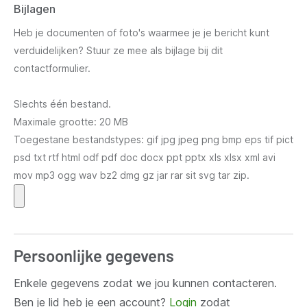
Bijlagen
Heb je documenten of foto's waarmee je je bericht kunt
verduidelijken? Stuur ze mee als bijlage bij dit
contactformulier.
Slechts één bestand.
Maximale grootte: 20 MB
Toegestane bestandstypes: gif jpg jpeg png bmp eps tif pict
psd txt rtf html odf pdf doc docx ppt pptx xls xlsx xml avi
mov mp3 ogg wav bz2 dmg gz jar rar sit svg tar zip.
Persoonlijke gegevens
Enkele gegevens zodat we jou kunnen contacteren.
Ben je lid heb je een account?
Login
zodat