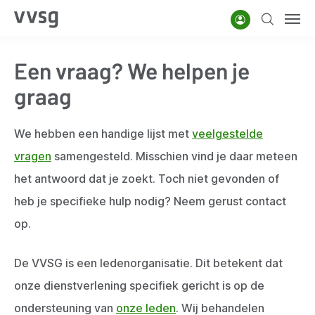
Overslaan
Account
Zoeken
Men
en
naar
Een vraag? We helpen je
de
inhoud
graag
gaan
We hebben een handige lijst met
veelgestelde
vragen
samengesteld. Misschien vind je daar meteen
het antwoord dat je zoekt. Toch niet gevonden of
heb je specifieke hulp nodig? Neem gerust contact
op.
De VVSG is een ledenorganisatie. Dit betekent dat
onze dienstverlening specifiek gericht is op de
ondersteuning van
onze leden
. Wij behandelen