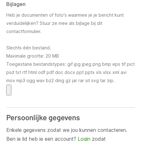
Bijlagen
Heb je documenten of foto's waarmee je je bericht kunt
verduidelijken? Stuur ze mee als bijlage bij dit
contactformulier.
Slechts één bestand.
Maximale grootte: 20 MB
Toegestane bestandstypes: gif jpg jpeg png bmp eps tif pict
psd txt rtf html odf pdf doc docx ppt pptx xls xlsx xml avi
mov mp3 ogg wav bz2 dmg gz jar rar sit svg tar zip.
Persoonlijke gegevens
Enkele gegevens zodat we jou kunnen contacteren.
Ben je lid heb je een account?
Login
zodat