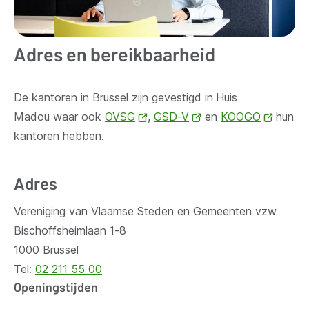
Adres en bereikbaarheid
De kantoren in Brussel zijn gevestigd in
Huis
Madou waar ook
OVSG
(opent
,
GSD-V
(opent
en
KOOGO
(opent
hun
kantoren hebben.
nieuw
nieuw
nieuw
venster)
venster)
venste
Adres
Vereniging van Vlaamse Steden en Gemeenten vzw
Bischoffsheimlaan 1-8
1000 Brussel
Tel:
02 211 55 00
Openingstijden