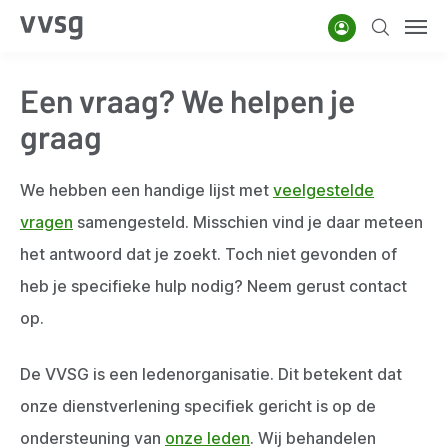
Overslaan
Account
Zoeken
Men
en
naar
Een vraag? We helpen je
de
inhoud
graag
gaan
We hebben een handige lijst met
veelgestelde
vragen
samengesteld. Misschien vind je daar meteen
het antwoord dat je zoekt. Toch niet gevonden of
heb je specifieke hulp nodig? Neem gerust contact
op.
De VVSG is een ledenorganisatie. Dit betekent dat
onze dienstverlening specifiek gericht is op de
ondersteuning van
onze leden
. Wij behandelen