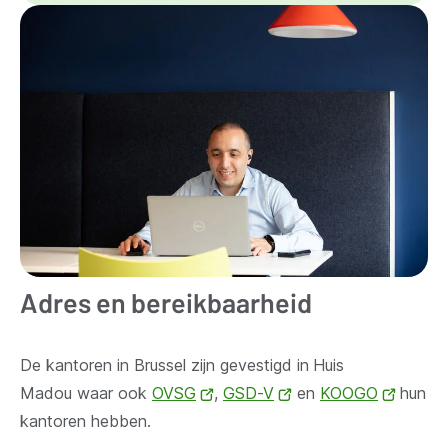
Adres en bereikbaarheid
De kantoren in Brussel zijn gevestigd in
Huis
Madou waar ook
OVSG
(opent
,
GSD-V
(opent
en
KOOGO
(opent
hun
kantoren hebben.
nieuw
nieuw
nieuw