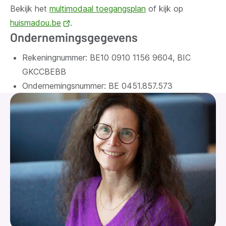
Bekijk het
multimodaal toegangsplan
of kijk op
huismadou.be
(opent
.
Ondernemingsgegevens
nieuw
venster)
Rekeningnummer: BE10 0910 1156 9604, BIC
GKCCBEBB
Ondernemingsnummer:
BE 0451.857.573