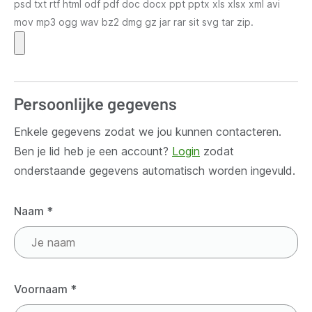
psd txt rtf html odf pdf doc docx ppt pptx xls xlsx xml avi
mov mp3 ogg wav bz2 dmg gz jar rar sit svg tar zip.
Persoonlijke gegevens
Enkele gegevens zodat we jou kunnen contacteren.
Ben je lid heb je een account?
Login
zodat
onderstaande gegevens automatisch worden ingevuld.
Naam
*
Voornaam
*