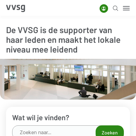
Overslaan
Account
Zoeken
Men
en
naar
De VVSG is de supporter van
de
haar leden en maakt het lokale
inhoud
gaan
niveau mee leidend
Wat wil je vinden?
Zoeken
Zoeken