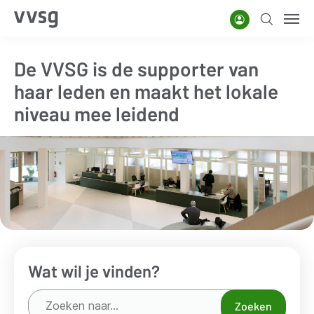
Overslaan
Account
Zoeken
Men
en
naar
De VVSG is de supporter van
de
haar leden en maakt het lokale
inhoud
gaan
niveau mee leidend
Wat wil je vinden?
Zoeken
Zoeken