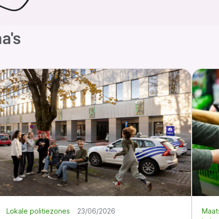
a's
Lokale politiezones
23/06/2026
Maats