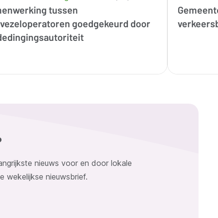
enwerking tussen
Gemeente
svezeloperatoren goedgekeurd door
verkeersb
edingingsautoriteit
?
angrijkste nieuws voor en door lokale
ze wekelijkse nieuwsbrief.