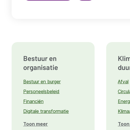
Overzicht
Bestuur en
Kli
kennisdomeinen
organisatie
duu
Bestuur en burger
Afval
Personeelsbeleid
Circu
Financiën
Energ
Digitale transformatie
Klima
Toon meer
over
Toon