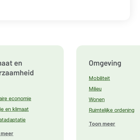
maat en
Omgeving
rzaamheid
Mobiliteit
Milieu
laire economie
Wonen
ie en klimaat
Ruimtelijke ordening
atadaptatie
Toon meer
over
Omgevin
 meer
over