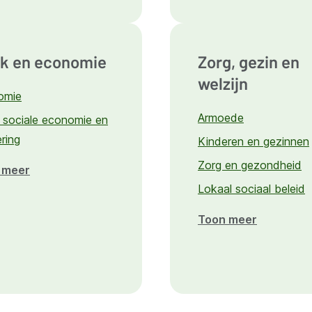
Klimaat
en
duurzaamheid
k en economie
Zorg, gezin en
welzijn
omie
Armoede
 sociale economie en
ering
Kinderen en gezinnen
Zorg en gezondheid
 meer
over
Lokaal sociaal beleid
Werk
en
Toon meer
over
economie
Zorg,
gezin
en
welzijn