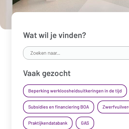
Wat wil je vinden?
Zoeken
naar...
*
Vaak gezocht
Beperking werkloosheidsuitkeringen in de tijd
Subsidies en financiering BOA
Zwerfvuilve
Praktijkendatabank
GAS