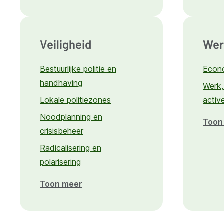
Bestuur
en
organisatie
Veiligheid
Wer
Bestuurlijke politie en
Econ
handhaving
Werk,
Lokale politiezones
activ
Noodplanning en
Toon
crisisbeheer
Radicalisering en
polarisering
Toon meer
over
Veiligheid