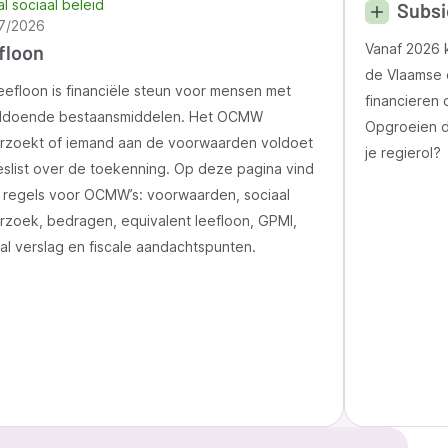
l sociaal beleid
Subsi
7/2026
floon
Vanaf 2026 k
de Vlaamse 
eefloon is financiële steun voor mensen met
financieren
ldoende bestaansmiddelen. Het OCMW
Opgroeien d
rzoekt of iemand aan de voorwaarden voldoet
je regierol?
slist over de toekenning. Op deze pagina vind
e regels voor OCMW’s: voorwaarden, sociaal
rzoek, bedragen, equivalent leefloon, GPMI,
al verslag en fiscale aandachtspunten.