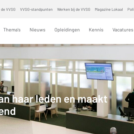
 de VVSG
VVSG-standpunten
Werken bij de VVSG
Magazine Lokaal
Pol
Thema's
Nieuws
Opleidingen
Kennis
Vacatures
an haar leden en maakt
dend