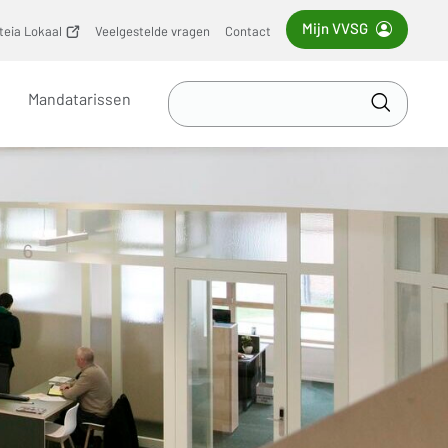
Mijn VVSG
iteia Lokaal
(opent
Veelgestelde vragen
Contact
nieuw
venster)
Zoek
Mandatarissen
in
Toepass
VVSG