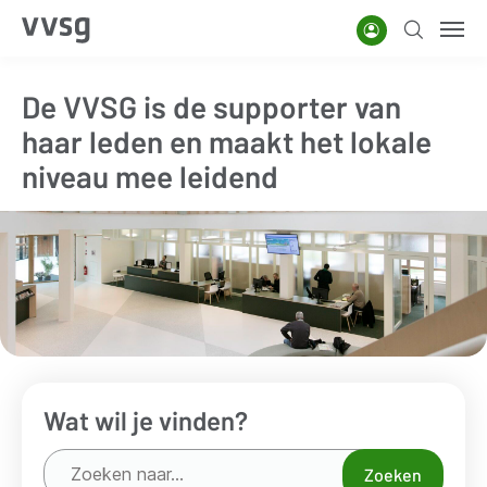
Overslaan
Account
Zoeken
Men
en
naar
De VVSG is de supporter van
de
haar leden en maakt het lokale
inhoud
gaan
niveau mee leidend
Wat wil je vinden?
Zoeken
Zoeken