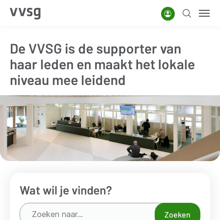
Overslaan
Account
Zoeken
Men
en
naar
De VVSG is de supporter van
de
haar leden en maakt het lokale
inhoud
gaan
niveau mee leidend
Wat wil je vinden?
Zoeken
Zoeken